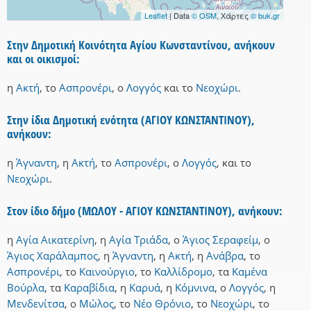
Leaflet
| Data
© OSM
, Χάρτες
© buk.gr
Στην Δημοτική Κοινότητα Αγίου Κωνσταντίνου, ανήκουν
και οι οικισμοί:
η
Ακτή
,
το
Ασπρονέρι
,
ο
Λογγός
και
το
Νεοχώρι
.
Στην ίδια Δημοτική ενότητα (ΑΓΙΟΥ ΚΩΝΣΤΑΝΤΙΝΟΥ),
ανήκουν:
η
Άγναντη
,
η
Ακτή
,
το
Ασπρονέρι
,
ο
Λογγός
,
και
το
Νεοχώρι
.
Στον ίδιο δήμο (ΜΩΛΟΥ - ΑΓΙΟΥ ΚΩΝΣΤΑΝΤΙΝΟΥ), ανήκουν:
η
Αγία Αικατερίνη
,
η
Αγία Τριάδα
,
ο
Άγιος Σεραφείμ
,
ο
Άγιος Χαράλαμπος
,
η
Άγναντη
,
η
Ακτή
,
η
Ανάβρα
,
το
Ασπρονέρι
,
το
Καινούργιο
,
το
Καλλίδρομο
,
τα
Καμένα
Βούρλα
,
τα
Καραβίδια
,
η
Καρυά
,
η
Κόμνινα
,
ο
Λογγός
,
η
Μενδενίτσα
,
ο
Μώλος
,
το
Νέο Θρόνιο
,
το
Νεοχώρι
,
το