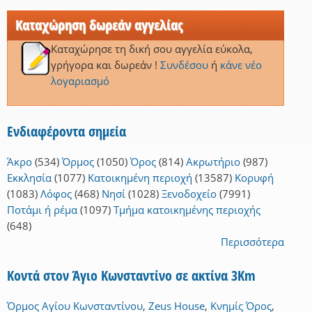
Καταχώρηση δωρεάν αγγελίας
Καταχώρησε τη δική σου αγγελία εύκολα,
γρήγορα και δωρεάν !
Συνδέσου
ή
κάνε νέο
λογαριασμό
Ενδιαφέροντα σημεία
Άκρο
(534)
Όρμος
(1050)
Όρος
(814)
Ακρωτήριο
(987)
Εκκλησία
(1077)
Κατοικημένη περιοχή
(13587)
Κορυφή
(1083)
Λόφος
(468)
Νησί
(1028)
Ξενοδοχείο
(7991)
Ποτάμι ή ρέμα
(1097)
Τμήμα κατοικημένης περιοχής
(648)
Περισσότερα
Κοντά στον Άγιο Κωνσταντίνο σε ακτίνα 3Km
Όρμος Αγίου Κωνσταντίνου
,
Zeus House
,
Κνημίς Όρος
,