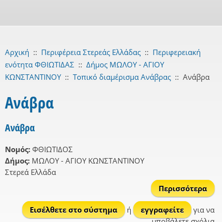
Αρχική
::
Περιφέρεια Στερεάς Ελλάδας
::
Περιφερειακή
ενότητα ΦΘΙΩΤΙΔΑΣ
::
Δήμος ΜΩΛΟΥ - ΑΓΙΟΥ
ΚΩΝΣΤΑΝΤΙΝΟΥ
::
Τοπικό διαμέρισμα Ανάβρας
::
Ανάβρα
Ανάβρα
Ανάβρα
Νομός:
ΦΘΙΩΤΙΔΟΣ
Δήμος:
ΜΩΛΟΥ - ΑΓΙΟΥ ΚΩΝΣΤΑΝΤΙΝΟΥ
Στερεά Ελλάδα
Περισσότερα
Ανά
Εισέλθετε στο σύστημα
ή
εγγραφείτε
για να
υποβάλετε σχόλια