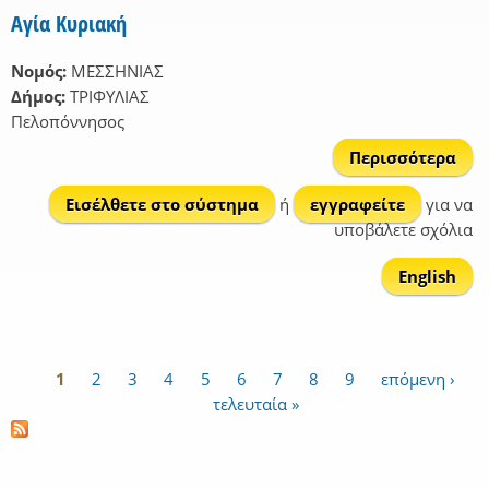
Αγία Κυριακή
Νομός:
ΜΕΣΣΗΝΙΑΣ
Δήμος:
ΤΡΙΦΥΛΙΑΣ
Πελοπόννησος
Περισσότερα
για
Κυρ
Εισέλθετε στο σύστημα
ή
εγγραφείτε
για να
υποβάλετε σχόλια
English
1
2
3
4
5
6
7
8
9
επόμενη ›
Σελίδες
τελευταία »