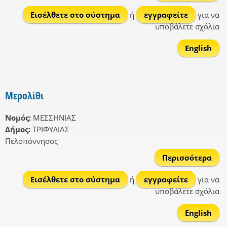
Άγρ
Εισέλθετε στο σύστημα
ή
εγγραφείτε
για να
υποβάλετε σχόλια
English
Μερολίθι
Νομός:
ΜΕΣΣΗΝΙΑΣ
Δήμος:
ΤΡΙΦΥΛΙΑΣ
Πελοπόννησος
Περισσότερα
Μερ
Εισέλθετε στο σύστημα
ή
εγγραφείτε
για να
υποβάλετε σχόλια
English