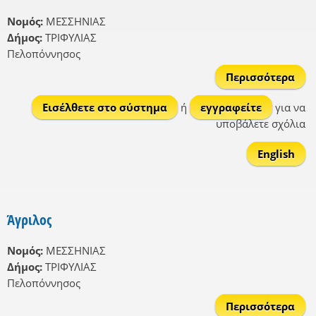
Νομός:
ΜΕΣΣΗΝΙΑΣ
Δήμος:
ΤΡΙΦΥΛΙΑΣ
Πελοπόννησος
Περισσότερα
Τρα
Εισέλθετε στο σύστημα
ή
εγγραφείτε
για να
υποβάλετε σχόλια
English
Άγριλος
Νομός:
ΜΕΣΣΗΝΙΑΣ
Δήμος:
ΤΡΙΦΥΛΙΑΣ
Πελοπόννησος
Περισσότερα