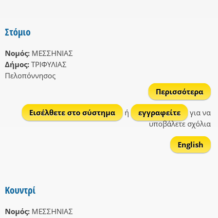
Στόμιο
Νομός:
ΜΕΣΣΗΝΙΑΣ
Δήμος:
ΤΡΙΦΥΛΙΑΣ
Πελοπόννησος
Περισσότερα
Στό
Εισέλθετε στο σύστημα
ή
εγγραφείτε
για να
υποβάλετε σχόλια
English
Κουντρί
Νομός:
ΜΕΣΣΗΝΙΑΣ