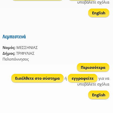
υποβάλετε σχόλια
English
Λεμπεστενά
Νομός:
ΜΕΣΣΗΝΙΑΣ
Δήμος:
ΤΡΙΦΥΛΙΑΣ
Πελοπόννησος
Περισσότερα
Λεμ
Εισέλθετε στο σύστημα
ή
εγγραφείτε
για να
υποβάλετε σχόλια
English