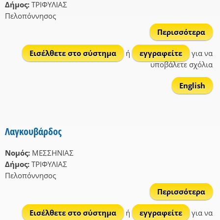
Δήμος:
ΤΡΙΦΥΛΙΑΣ
Πελοπόννησος
Περισσότερα
Κου
Εισέλθετε στο σύστημα
ή
εγγραφείτε
για να
υποβάλετε σχόλια
English
Λαγκουβάρδος
Νομός:
ΜΕΣΣΗΝΙΑΣ
Δήμος:
ΤΡΙΦΥΛΙΑΣ
Πελοπόννησος
Περισσότερα
Λαγ
Εισέλθετε στο σύστημα
ή
εγγραφείτε
για να