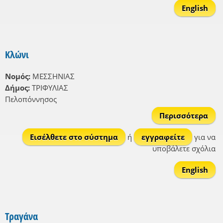
English
Κλώνι
Νομός:
ΜΕΣΣΗΝΙΑΣ
Δήμος:
ΤΡΙΦΥΛΙΑΣ
Πελοπόννησος
Περισσότερα
Κλώ
Εισέλθετε στο σύστημα
ή
εγγραφείτε
για να
υποβάλετε σχόλια
English
Τραγάνα