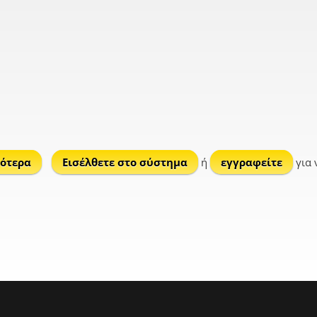
ότερα
για Γάλιπε
Εισέλθετε στο σύστημα
ή
εγγραφείτε
για 