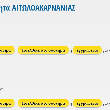
τητα ΑΙΤΩΛΟΑΚΑΡΝΑΝΙΑΣ
ότερα
για Φορτί (νησίδα)
Εισέλθετε στο σύστημα
ή
εγγραφείτε
για 
ΟΥ
ότερα
για Νότιος Δίαυλος
Εισέλθετε στο σύστημα
ή
εγγραφείτε
για 