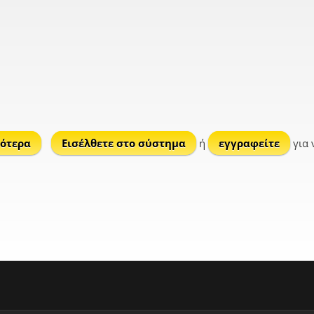
ότερα
για Ράγι
Εισέλθετε στο σύστημα
ή
εγγραφείτε
για 