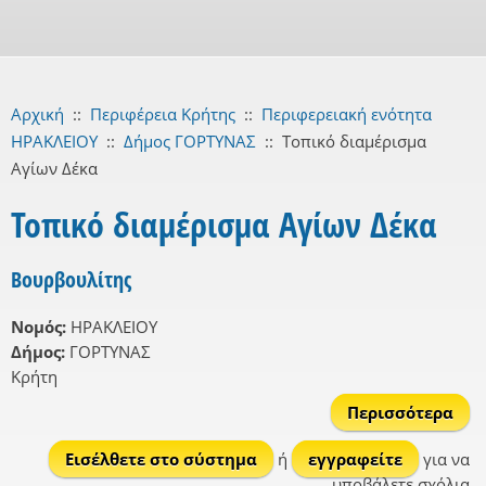
Αρχική
::
Περιφέρεια Κρήτης
::
Περιφερειακή ενότητα
ΗΡΑΚΛΕΙΟΥ
::
Δήμος ΓΟΡΤΥΝΑΣ
::
Τοπικό διαμέρισμα
Αγίων Δέκα
Τοπικό διαμέρισμα Αγίων Δέκα
Βουρβουλίτης
Νομός:
ΗΡΑΚΛΕΙΟΥ
Δήμος:
ΓΟΡΤΥΝΑΣ
Κρήτη
Περισσότερα
Βου
Εισέλθετε στο σύστημα
ή
εγγραφείτε
για να
υποβάλετε σχόλια