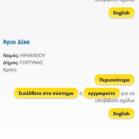
English
Άγιοι Δέκα
Νομός:
ΗΡΑΚΛΕΙΟΥ
Δήμος:
ΓΟΡΤΥΝΑΣ
Κρήτη
Περισσότερα
γ
Άγι
Εισέλθετε στο σύστημα
ή
εγγραφείτε
για να
Δέ
υποβάλετε σχόλια
English