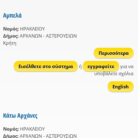
Αμπελά
Νομός:
ΗΡΑΚΛΕΙΟΥ
Δήμος:
ΑΡΧΑΝΩΝ - ΑΣΤΕΡΟΥΣΙΩΝ
Κρήτη
Περισσότερα
Αμπ
Εισέλθετε στο σύστημα
ή
εγγραφείτε
για να
υποβάλετε σχόλια
English
Κάτω Αρχάνες
Νομός:
ΗΡΑΚΛΕΙΟΥ
Δήμος:
ΑΡΧΑΝΩΝ - ΑΣΤΕΡΟΥΣΙΩΝ