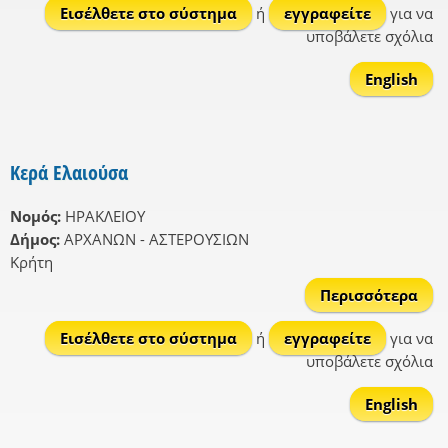
Εισέλθετε στο σύστημα
ή
εγγραφείτε
για να
υποβάλετε σχόλια
English
Κερά Ελαιούσα
Νομός:
ΗΡΑΚΛΕΙΟΥ
Δήμος:
ΑΡΧΑΝΩΝ - ΑΣΤΕΡΟΥΣΙΩΝ
Κρήτη
Περισσότερα
γι
Ελα
Εισέλθετε στο σύστημα
ή
εγγραφείτε
για να
υποβάλετε σχόλια
English