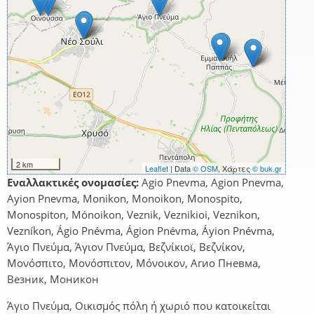
2 km
Leaflet
| Data
© OSM
, Χάρτες
© buk.gr
Εναλλακτικές ονομασίες:
Agio Pnevma, Agion Pnevma,
Ayion Pnevma, Monikon, Monoikon, Monospito,
Monospiton, Mónoikon, Veznik, Veznikioi, Veznikon,
Vezníkon, Ágio Pnévma, Ágion Pnévma, Áyion Pnévma,
Άγιο Πνεύμα, Άγιον Πνεύμα, Βεζνίκιοϊ, Βεζνίκον,
Μονόσπιτο, Μονόσπιτον, Μόνοικον, Агио Пневма,
Везник, Моникон
Άγιο Πνεύμα, Οικισμός πόλη ή χωριό που κατοικείται