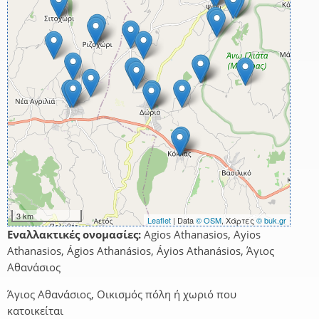
3 km
Leaflet
| Data
© OSM
, Χάρτες
© buk.gr
Εναλλακτικές ονομασίες:
Agios Athanasios, Ayios
Athanasios, Ágios Athanásios, Áyios Athanásios, Άγιος
Αθανάσιος
Άγιος Αθανάσιος, Οικισμός πόλη ή χωριό που
κατοικείται