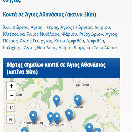
οδηγίες.
Κοντά σε Άγιος Αθανάσιος (ακτίνα 3Km)
Άνω Δώριον
,
Άγιος Πέτρος
,
Άγιος Γεώργιος
,
Δώριον
,
Κλιέσουρα
,
Άγιος Νικόλαος
,
Ψάριον
,
Ριζοχώριον
,
Άγιος
Πέτρος
,
Άγιος Γεώργιος
,
Κάτω Αμφιθέα
,
Αμφιθέα
,
Ριζοχώρι
,
Άγιος Νικόλαος
,
Δώριο
,
Ψάρι
,
και
Άνω Δώριο
Χάρτης σημείων κοντά σε Άγιος Αθανάσιος
(ακτίνα 5Km)
+
-
z12
R