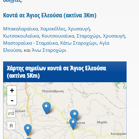
οδηγίες.
Κοντά σε Άγιος Ελεούσα (ακτίνα 3Km)
Μπακαλαραίικα
,
Χαμοκέλλες
,
Χρυσαυγή
,
Κωτσοκουλαίικα
,
Κουτσουναίικα
,
Σταροχώρι
,
Χρυσαυγή
,
Μαστοραίικα - Σταμαίικα
,
Κάτω Σταροχώρι
,
Αγία
Ελεούσα
,
και
Άνω Σταροχώρι
Χάρτης σημείων κοντά σε Άγιος Ελεούσα
(ακτίνα 5Km)
+
-
z12
R