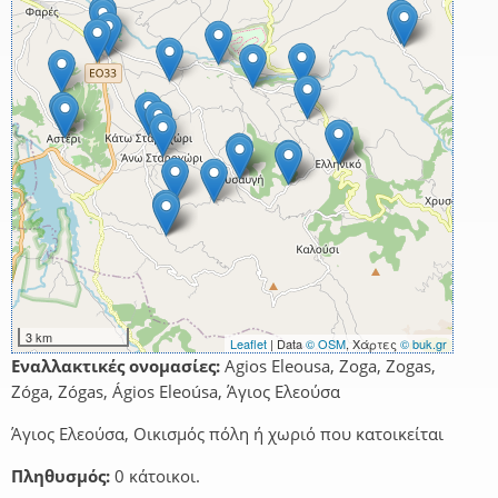
3 km
Leaflet
| Data
© OSM
, Χάρτες
© buk.gr
Εναλλακτικές ονομασίες:
Agios Eleousa, Zoga, Zogas,
Zóga, Zógas, Ágios Eleoúsa, Άγιος Ελεούσα
Άγιος Ελεούσα, Οικισμός πόλη ή χωριό που κατοικείται
Πληθυσμός:
0 κάτοικοι.