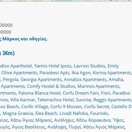
00000
00000
ς Μάρκος και οδηγίες.
α 3Km)
diso Aparthotel
,
Yannis Hotel Ipsos
,
Lavrion Studios
,
Emily
a Olive Apartments
,
Paraskevi Apts
,
Ikia Agon
,
Korina Apartments
l
,
Pergola
,
Georgia Apartments
,
Annaliza Apartments
,
Amalia
,
 Apartments
,
Comfy Hostel & Studios
,
Marinos Apartments
,
artments
,
Paloma Blanca Hotel
,
Corfu Dream Fani
,
Fiori
,
Paradiso
nnis
,
Villa Karmar
,
Telemachos Hotel
,
Sunrise
,
Reggis Apartments
sos Beach
,
Corifo Village
,
Corfu 9 Musses
,
Corfu Secret
,
Castello D
s
,
Magna Graecia
,
Elea Beach
,
Livadi Nafsika
,
Fourniés
,
ειος
,
Κάτω Άγιος Μάρκος
,
Ανάληψις
,
Κάτω Κορακιάνα
,
Ύψος
,
υγός
,
Άγιος Βασίλειος
,
Ανάληψη
,
Πυργί
,
Κάτω Άγιος Μάρκος
,