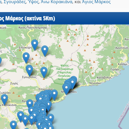
α
,
Σγουράδες
,
Ύψος
,
Άνω Κορακιάνα
,
και
Άγιος Μάρκος
ιος Μάρκος (ακτίνα 5Km)