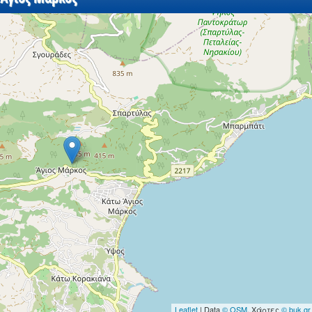
Leaflet
| Data
© OSM
, Χάρτες
© buk.gr