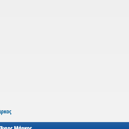
άρκος
 Άγιος Μάρκος