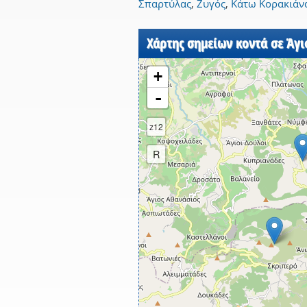
Σπαρτύλας
,
Ζυγός
,
Κάτω Κορακιάν
Χάρτης σημείων κοντά σε Άγ
+
-
z12
R