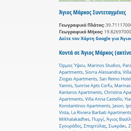
Άγιος Μάρκος Συντεταγμένες
Γεωγραφικό Πλάτος:
39.7111700
Γεωγραφικό Μήκος:
19.8269700
Δείτε τον Χάρτη Google για Άγιο
Κοντά σε Άγιος Μάρκος (ακτίν
Όρμος Ύψου
,
Marinos Studios
,
Para
Apartments
,
Siorra Alessandra
,
Vill
Ziogas Apartments
,
San Remo Hote
Yannis
,
Sunrise Apts Corfu
,
Marinas
Kantaros Apartments
,
Christina Ap
Apartments
,
Villa Anna Castello
,
Yia
Konstantinos Apartments
,
Jason
,
Ip
Vista
,
La Riviera Barbati Apartment
Mikhalakádhes
,
Πυργί
,
Άγιος Βασίλ
Σγουράδες
,
Σπαρτύλας
,
Σωκράκι
,
Ζ