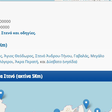
00000
00000
 Στενό και οδηγίες.
3Km)
ς
,
Άγιος Θεόδωρος
,
Στενό Άνδρου-Τήνου
,
Γαβαλάς
,
Μεγάλο
λόγεροι
,
Άκρα Περατή
,
και
Δύσβατο (νησίδα)
α Στενό (ακτίνα 5Km)