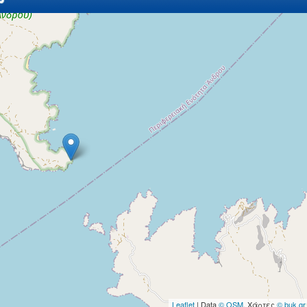
Leaflet
| Data
© OSM
, Χάρτες
© buk.gr