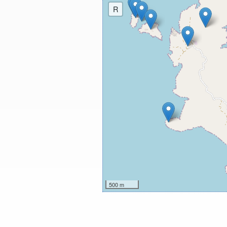
R
500 m