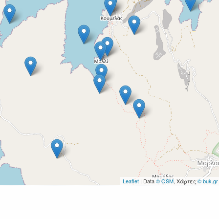
Leaflet
| Data
© OSM
, Χάρτες
© buk.gr