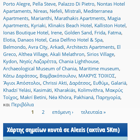
Porto Alegre
,
Pella Steve
,
Palazzo Di Pietro
,
Nontas Hotel
Apartaments
,
Nireas
,
Nefeli
,
Mistrali
,
Mediterranea
Apartments
,
Marianthi
,
Marathakis Apartments
,
Magia
Apartments
,
Kyriaki
,
Klinakis Beach Hotel
,
Kalliston Hotel
,
Ionas Boutique Hotel
,
Irene
,
Golden Sand
,
Frida
,
Fatma
,
Elotia
,
Danaos Hotel
,
Casa Delfino Hotel & Spa
,
Belmondo
,
Avra City
,
Arkadi
,
Architects Apartments
,
El
Greco
,
Althea Village
,
Akali Melathron
,
Sirios Village
,
Kydon
,
Νησίς Λαζαρέττα
,
Chania Lighthouse
,
Archaeological Museum of Chania
,
Maritime museum
,
Κάτω Δαράτσος
,
Βαμβακόπουλον
,
ΜΑΚΡΥΣ ΤΟΙΧΟΣ
,
Ἅγιοι Ἀπόστολοι
,
Chrissi Akti
,
Δαράτσος
,
Ευθύμι
,
Galariá
,
Khadzí Yelási
,
Kasimáti
,
Kharakiás
,
Kolimvíthra
,
Μακρύς
Τοίχος
,
Makrí Betíni
,
Néa Khóra
,
Pakhianá
,
Παρηγορία
,
και
Περιβόλια
1
2
επόμενη ›
τελευταία »
Σελίδες
Χάρτης σημείων κοντά σε Alexis (ακτίνα 5Km)