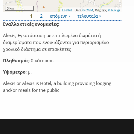
3 km
Leaflet
| Data
© OSM
, Χάρτες
© buk.gr
1
2
επόμενη ›
τελευταία »
Σελίδες
Εναλλακτικές ονομασίες:
Alexis, Εγκατάσταση με επιπλωμένα δωμάτια ή
διαμερίσματα που ενοικιάζονται για περιορισμένο
χρονικό διάστημα σε επισκέπτες
Πληθυσμός:
0 κάτοικοι.
Υψόμετρο:
μ.
Alexis or Alexis is Hotel, a building providing lodging
and/or meals for the public