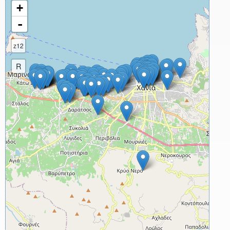
+
-
z12
R