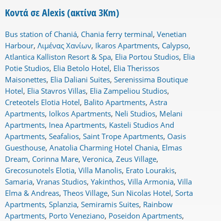
Κοντά σε Alexis (ακτίνα 3Km)
Bus station of Chaniá
,
Chania ferry terminal
,
Venetian
Harbour
,
Λιμένας Χανίων
,
Ikaros Apartments
,
Calypso
,
Atlantica Kalliston Resort & Spa
,
Elia Portou Studios
,
Elia
Potie Studios
,
Elia Betolo Hotel
,
Elia Therissos
Maisonettes
,
Elia Daliani Suites
,
Serenissima Boutique
Hotel
,
Elia Stavros Villas
,
Elia Zampeliou Studios
,
Creteotels Elotia Hotel
,
Balito Apartments
,
Astra
Apartments
,
Iolkos Apartments
,
Neli Studios
,
Melani
Apartments
,
Inea Apartments
,
Kasteli Studios And
Apartments
,
Seafalios
,
Saint Trope Apartments
,
Oasis
Guesthouse
,
Anatolia Charming Hotel Chania
,
Elmas
Dream
,
Corinna Mare
,
Veronica
,
Zeus Village
,
Grecosunotels Elotia
,
Villa Manolis
,
Erato Lourakis
,
Samaria
,
Vranas Studios
,
Yakinthos
,
Villa Armonia
,
Villa
Elma & Andreas
,
Theos Village
,
Sun Nicolas Hotel
,
Sorta
Apartments
,
Splanzia
,
Semiramis Suites
,
Rainbow
Apartments
,
Porto Veneziano
,
Poseidon Apartments
,