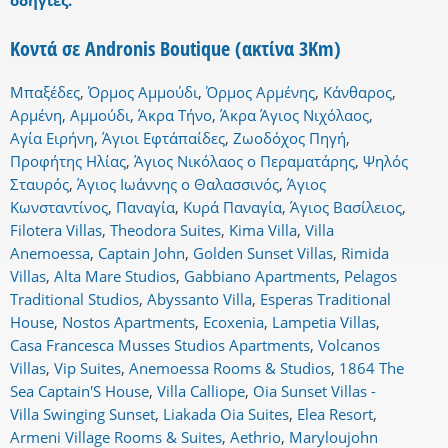
οδηγίες.
Κοντά σε Andronis Boutique (ακτίνα 3Km)
Μπαξέδες
,
Όρμος Αμμούδι
,
Όρμος Αρμένης
,
Κάνθαρος
,
Αρμένη
,
Αμμούδι
,
Άκρα Τήνο
,
Άκρα Άγιος Νιχόλαος
,
Αγία Ειρήνη
,
Άγιοι Εφτάπαίδες
,
Ζωοδόχος Πηγή
,
Προφήτης Ηλίας
,
Άγιος Νικόλαος ο Περαματάρης
,
Ψηλός
Σταυρός
,
Άγιος Ιωάννης ο Θαλασσινός
,
Άγιος
Κωνσταντίνος
,
Παναγία
,
Κυρά Παναγία
,
Άγιος Βασίλειος
,
Filotera Villas
,
Theodora Suites
,
Kima Villa
,
Villa
Anemoessa
,
Captain John
,
Golden Sunset Villas
,
Rimida
Villas
,
Alta Mare Studios
,
Gabbiano Apartments
,
Pelagos
Traditional Studios
,
Abyssanto Villa
,
Esperas Traditional
House
,
Nostos Apartments
,
Ecoxenia
,
Lampetia Villas
,
Casa Francesca Musses Studios Apartments
,
Volcanos
Villas
,
Vip Suites
,
Anemoessa Rooms & Studios
,
1864 The
Sea Captain'S House
,
Villa Calliope
,
Oia Sunset Villas -
Villa Swinging Sunset
,
Liakada Oia Suites
,
Elea Resort
,
Armeni Village Rooms & Suites
,
Aethrio
,
Maryloujohn