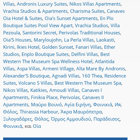
Villas
,
Andronis Luxury Suites
,
Nikos Villas Apartments
,
Vrachia Studios & Apartments
,
Charisma Suites
,
Canaves
Oia Hotel & Suites
,
Oia's Sunset Apartments
,
En Plo
Boutique Suites Pool View Apart
,
Vrachia Studios
,
Villa
Pezoula
,
Santorini Secret
,
Perivolas Traditional Houses
,
Oia'S Houses
,
Maryloujohn
,
La Perla Villas
,
Laokasti
,
Kirini
,
Ikies Hotel
,
Golden Sunset
,
Fanari Villas
,
Ether
Studios
,
Enplo Boutique Suites
,
Delfini Villas
,
Best
Western The Museum Spa Wellness Hotel
,
Atlantida
Villas
,
Aspa Villas
,
Armeni Village
,
Alta Mare By Andronis
,
Alexander'S Boutique
,
Agnadi Villas
,
160 Thea
,
Residence
Suites
,
Volcano S Villas
,
Best Western The Museum Spa
,
Nikos Villas
,
Katikies
,
Amoudi Villas
,
Canaves I
Apartments
,
Finikia Place
,
Perivolas
,
Canaves II
Apartments
,
Μαύρο Βουνό
,
Αγία Ειρήνη
,
Φοινικιά
,
Ия
,
Θόλος
,
Thirassia Harbour
,
Άκρα Μαυρόπετρα
,
Ξυλογαδάρες
,
Θόλος
,
Όρμος Αμμουδιού
,
Παράδεισος
,
Φοινικιά
,
και
Οία