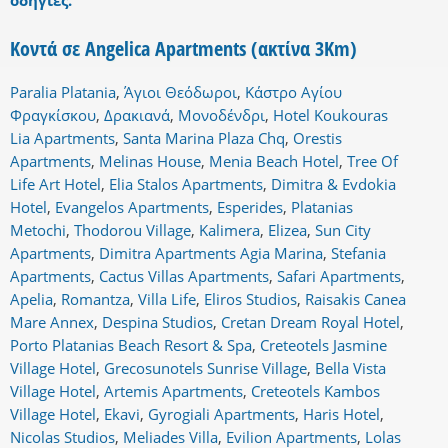
οδηγίες.
Κοντά σε Angelica Apartments (ακτίνα 3Km)
Paralia Platania
,
Άγιοι Θεόδωροι
,
Κάστρο Αγίου
Φραγκίσκου
,
Δρακιανά
,
Μονοδένδρι
,
Hotel Koukouras
Lia Apartments
,
Santa Marina Plaza Chq
,
Orestis
Apartments
,
Melinas House
,
Menia Beach Hotel
,
Tree Of
Life Art Hotel
,
Elia Stalos Apartments
,
Dimitra & Evdokia
Hotel
,
Evangelos Apartments
,
Esperides
,
Platanias
Metochi
,
Thodorou Village
,
Kalimera
,
Elizea
,
Sun City
Apartments
,
Dimitra Apartments Agia Marina
,
Stefania
Apartments
,
Cactus Villas Apartments
,
Safari Apartments
,
Apelia
,
Romantza
,
Villa Life
,
Eliros Studios
,
Raisakis Canea
Mare Annex
,
Despina Studios
,
Cretan Dream Royal Hotel
,
Porto Platanias Beach Resort & Spa
,
Creteotels Jasmine
Village Hotel
,
Grecosunotels Sunrise Village
,
Bella Vista
Village Hotel
,
Artemis Apartments
,
Creteotels Kambos
Village Hotel
,
Ekavi
,
Gyrogiali Apartments
,
Haris Hotel
,
Nicolas Studios
,
Meliades Villa
,
Evilion Apartments
,
Lolas