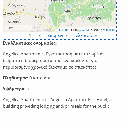
3 km
Leaflet
| Data
© OSM
, Χάρτες
© buk.gr
1
2
επόμενη ›
τελευταία »
Σελίδες
Εναλλακτικές ονομασίες:
Angelica Apartments, Εγκατάσταση με επιπλωμένα
δωμάτια ή διαμερίσματα που ενοικιάζονται για
περιορισμένο χρονικό διάστημα σε επισκέπτες
Πληθυσμός:
0 κάτοικοι.
Υψόμετρο:
μ.
Angelica Apartments or Angelica Apartments is Hotel, a
building providing lodging and/or meals for the public