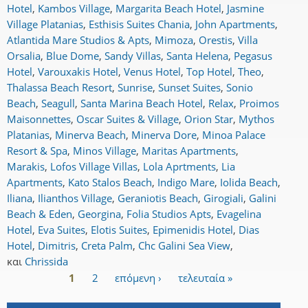
Hotel
,
Kambos Village
,
Margarita Beach Hotel
,
Jasmine
Village Platanias
,
Esthisis Suites Chania
,
John Apartments
,
Atlantida Mare Studios & Apts
,
Mimoza
,
Orestis
,
Villa
Orsalia
,
Blue Dome
,
Sandy Villas
,
Santa Helena
,
Pegasus
Hotel
,
Varouxakis Hotel
,
Venus Hotel
,
Top Hotel
,
Theo
,
Thalassa Beach Resort
,
Sunrise
,
Sunset Suites
,
Sonio
Beach
,
Seagull
,
Santa Marina Beach Hotel
,
Relax
,
Proimos
Maisonnettes
,
Oscar Suites & Village
,
Orion Star
,
Mythos
Platanias
,
Minerva Beach
,
Minerva Dore
,
Minoa Palace
Resort & Spa
,
Minos Village
,
Maritas Apartments
,
Marakis
,
Lofos Village Villas
,
Lola Aprtments
,
Lia
Apartments
,
Kato Stalos Beach
,
Indigo Mare
,
Iolida Beach
,
Iliana
,
Ilianthos Village
,
Geraniotis Beach
,
Girogiali
,
Galini
Beach & Eden
,
Georgina
,
Folia Studios Apts
,
Evagelina
Hotel
,
Eva Suites
,
Elotis Suites
,
Epimenidis Hotel
,
Dias
Hotel
,
Dimitris
,
Creta Palm
,
Chc Galini Sea View
,
και
Chrissida
1
2
επόμενη ›
τελευταία »
Σελίδες