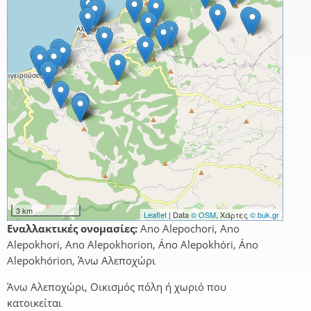
3 km
Leaflet
| Data
© OSM
, Χάρτες
© buk.gr
Εναλλακτικές ονομασίες:
Ano Alepochori, Ano
Alepokhori, Ano Alepokhorion, Áno Alepokhóri, Áno
Alepokhórion, Άνω Αλεποχώρι
Άνω Αλεποχώρι, Οικισμός πόλη ή χωριό που
κατοικείται