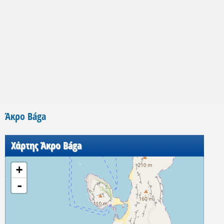
Άκρο Bága
Χάρτης Άκρο Bága
+
-