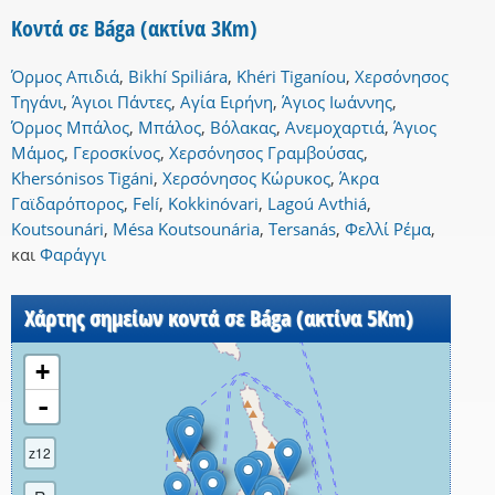
Κοντά σε Bága (ακτίνα 3Km)
Όρμος Απιδιά
,
Bikhí Spiliára
,
Khéri Tiganíou
,
Χερσόνησος
Τηγάνι
,
Άγιοι Πάντες
,
Αγία Ειρήνη
,
Άγιος Ιωάννης
,
Όρμος Μπάλος
,
Μπάλος
,
Βόλακας
,
Ανεμοχαρτιά
,
Άγιος
Μάμος
,
Γεροσκίνος
,
Χερσόνησος Γραμβούσας
,
Khersónisos Tigáni
,
Χερσόνησος Κώρυκος
,
Άκρα
Γαϊδαρόπορος
,
Felí
,
Kokkinóvari
,
Lagoú Avthiá
,
Koutsounári
,
Mésa Koutsounária
,
Tersanás
,
Φελλί Ρέμα
,
και
Φαράγγι
Χάρτης σημείων κοντά σε Bága (ακτίνα 5Km)
+
-
z12