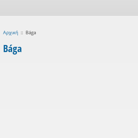
Αρχική
::
Bága
Bága