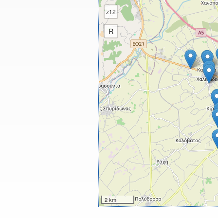
z12
R
2 km