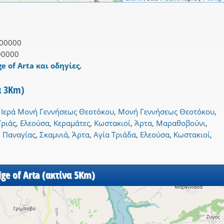
00000
00000
e of Arta και οδηγίες.
α 3Km)
,
Ιερά Μονή Γεννήσεως Θεοτόκου
,
Μονή Γεννήσεως Θεοτόκου
,
Τριάς
,
Ελεούσα
,
Κεραμάτες
,
Κωστακιοί
,
Άρτα
,
Μαραθοβούνι
,
 Παναγίας
,
Σκαμνιά
,
Άρτα
,
Αγία Τριάδα
,
Ελεούσα
,
Κωστακιοί
,
ge of Arta (ακτίνα 5Km)