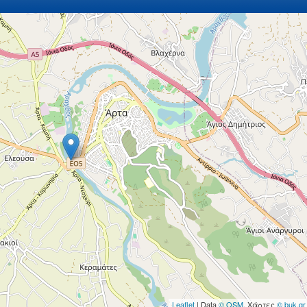
Leaflet
| Data
© OSM
, Χάρτες
© buk.gr