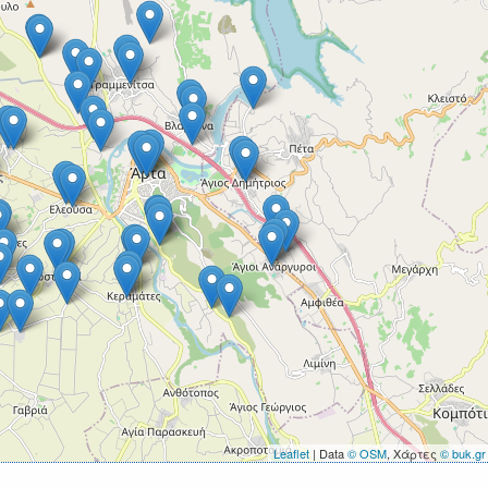
Leaflet
| Data
© OSM
, Χάρτες
© buk.gr