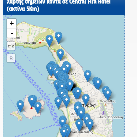
Χάρτης σημείων κοντά σε Central Fira Hotel
(ακτίνα 5Km)
+
-
z12
R