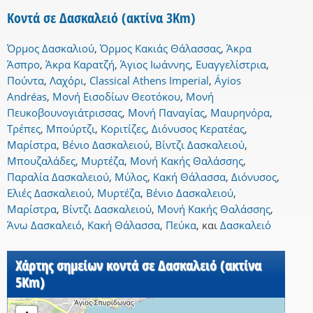
Κοντά σε Δασκαλειό (ακτίνα 3Km)
Όρμος Δασκαλιού
,
Όρμος Κακιάς Θάλασσας
,
Άκρα
Άσπρο
,
Άκρα Καρατζή
,
Άγιος Ιωάννης
,
Ευαγγελίστρια
,
Πούντα
,
Λαχόρι
,
Classical Athens Imperial
,
Áyios
Andréas
,
Μονή Εισοδίων Θεοτόκου
,
Μονή
Πευκοβουνογιάτρισσας
,
Μονή Παναγίας
,
Μαυρηνόρα
,
Τρέπες
,
Μπούρτζι
,
Κοριτίζες
,
Διόνυσος Κερατέας
,
Μαρίστρα
,
Βένιο Δασκαλειού
,
Βίντζι Δασκαλειού
,
Μπουζαλάδες
,
Μυρτέζα
,
Μονή Κακής Θαλάσσης
,
Παραλία Δασκαλειού
,
Μύλος
,
Κακή Θάλασσα
,
Διόνυσος
,
Ελιές Δασκαλειού
,
Μυρτέζα
,
Βένιο Δασκαλειού
,
Μαρίστρα
,
Βίντζι Δασκαλειού
,
Μονή Κακής Θαλάσσης
,
Άνω Δασκαλειό
,
Κακή Θάλασσα
,
Πεύκα
,
και
Δασκαλειό
Χάρτης σημείων κοντά σε Δασκαλειό (ακτίνα
5Km)