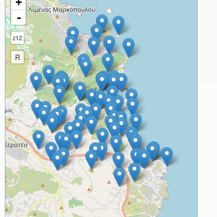
+
-
z12
R