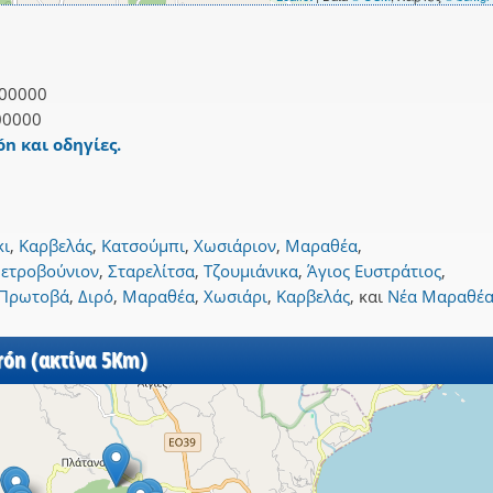
00000
00000
ón και οδηγίες.
κι
,
Καρβελάς
,
Κατσούμπι
,
Χωσιάριον
,
Μαραθέα
,
ετροβούνιον
,
Σταρελίτσα
,
Τζουμιάνικα
,
Άγιος Ευστράτιος
,
Πρωτοβά
,
Διρό
,
Μαραθέα
,
Χωσιάρι
,
Καρβελάς
,
και
Νέα Μαραθέ
rón (ακτίνα 5Km)