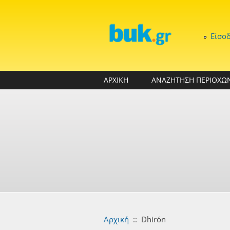
Παράκαμψη προς το κυρίως περιεχόμενο
Είσο
ΑΡΧΙΚΗ
ΑΝΑΖΗΤΗΣΗ ΠΕΡΙΟΧΩ
Αρχική
::
Dhirón