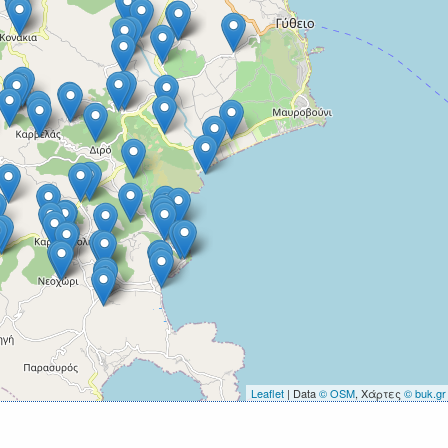
Leaflet
| Data
© OSM
, Χάρτες
© buk.gr