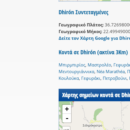
Dhirón Συντεταγμένες
Γεωγραφικό Πλάτος:
36.7269800
Γεωγραφικό Μήκος:
22.4994900
Δείτε τον Χάρτη Google για Dhir
Κοντά σε Dhirón (ακτίνα 3Km)
Μπιρμπιρίος
,
Μαστρολέο
,
Γεφυρά
Μεντουργιάννικα
,
Néa Marathéa
,
Π
Κουλούκα
,
Γεφυράκι
,
Πετροβούνι
,
Χάρτης σημείων κοντά σε Dhi
+
-