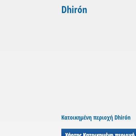
Dhirón
Κατοικημένη περιοχή Dhirón
Χάρτης Κατοικημένη περιοχή