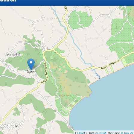
Leaflet
| Data
© OSM
, Χάρτες
© buk.gr