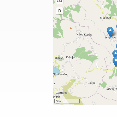
z12
R
3 km