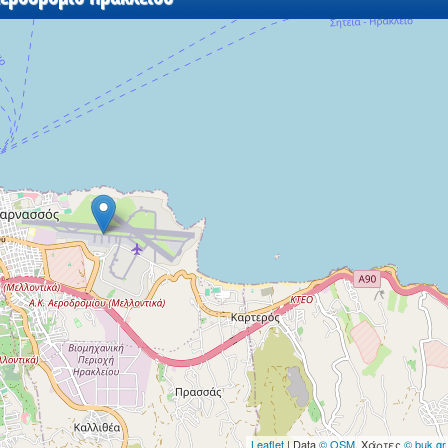
Leaflet
| Data
© OSM
, Χάρτες
© buk.gr