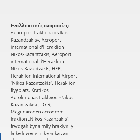
Εναλλακτικές ονομασίες:
Aehroport Irakliona «Nikos
Kazandzakis», Aeroport
international d'Heraklion
Nikos-Kazantzakis, Aéroport
international d'Héraklion
Níkos-Kazantzákis, HER,
Heraklion International Airport
“Nikos Kazantzakis”, Heraklion
flygplats, Kratikos
Aerolimenas Irakleiou «Nikos
Kazantzakis», LGIR,
Megunaroden aerodrom
Iraklion „Nikos Kazanzakis“,
frwdgah byn‌almlly hraklyn, yi
la ke li weng ni ke si·ka zan