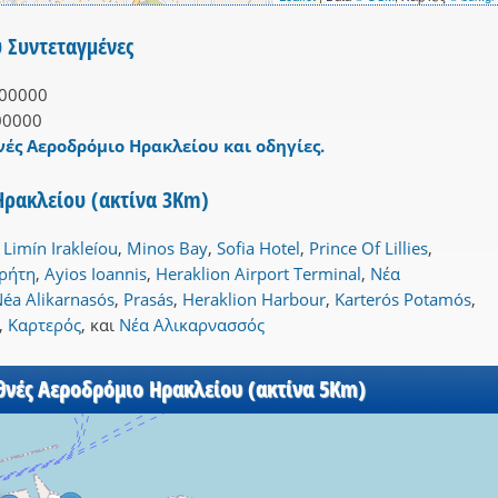
 Συντεταγμένες
00000
00000
νές Αεροδρόμιο Ηρακλείου και οδηγίες.
Ηρακλείου (ακτίνα 3Km)
,
Limín Irakleíou
,
Minos Bay
,
Sofia Hotel
,
Prince Of Lillies
,
ρήτη
,
Ayios Ioannis
,
Heraklion Airport Terminal
,
Νέα
éa Alikarnasós
,
Prasás
,
Heraklion Harbour
,
Karterós Potamós
,
,
Καρτερός
,
και
Νέα Αλικαρνασσός
θνές Αεροδρόμιο Ηρακλείου (ακτίνα 5Km)