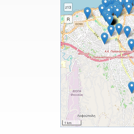
z13
R
1 km