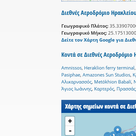
Διεθνές Αεροδρόμιο Ηρακλείου
Γεωγραφικό Πλάτος:
35.3390700
Γεωγραφικό Μήκος:
25.1751300
Δείτε τον Χάρτη Google για Διεθ
Κοντά σε Διεθνές Αεροδρόμιο 
Amnissos
,
Heraklion ferry terminal
Pasiphae
,
Amazones Sun Studios
,
Κ
Αλικαρνασσός
,
Metókhion Babalí
,
N
Άγιος Ιωάννης
,
Καρτερός
,
Πρασσάς
Χάρτης σημείων κοντά σε Διε
+
-