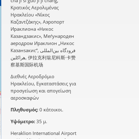
cha ji si guo ji ji chang,
Κρατικός Αερολιμένας
Ηρακλείου «Νίκος
Καζαντζάκης», Аэропорт
Ираклиона «Никос
Казандзакис», Меѓународен
аеродром Ираклион „Никос
Казанѕакис“, فرودگاه بین‌المللی
هراکلین, 伊拉克利翁尼科斯·卡赞
察基斯国际机场
Διεθνές Αεροδρόμιο
Ηρακλείου, Εγκαταστάσεις για
προσγείωση και απογείωση
αεροσκαφών
Πληθυσμός:
0 κάτοικοι.
Υψόμετρο:
35 μ.
Heraklion International Airport