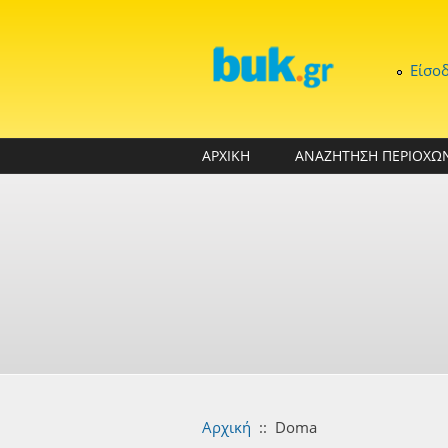
Παράκαμψη προς το κυρίως περιεχόμενο
Είσο
ΑΡΧΙΚΗ
ΑΝΑΖΗΤΗΣΗ ΠΕΡΙΟΧΩ
Αρχική
::
Doma