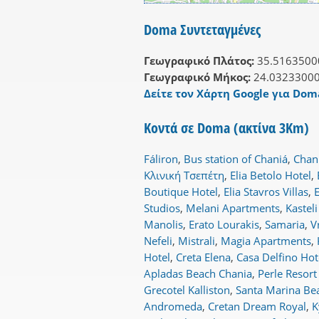
Doma Συντεταγμένες
Γεωγραφικό Πλάτος:
35.5163500
Γεωγραφικό Μήκος:
24.0323300
Δείτε τον Χάρτη Google για Doma
Κοντά σε Doma (ακτίνα 3Km)
Fáliron
,
Bus station of Chaniá
,
Chani
Κλινική Τσεπέτη
,
Elia Betolo Hotel
,
Boutique Hotel
,
Elia Stavros Villas
,
Studios
,
Melani Apartments
,
Kastel
Manolis
,
Erato Lourakis
,
Samaria
,
V
Nefeli
,
Mistrali
,
Magia Apartments
,
Hotel
,
Creta Elena
,
Casa Delfino Hot
Apladas Beach Chania
,
Perle Resort
Grecotel Kalliston
,
Santa Marina Be
Andromeda
,
Cretan Dream Royal
,
K