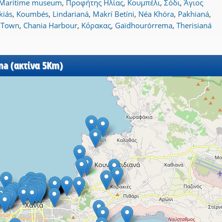
Maritime museum
,
Προφήτης Ηλίας
,
Κουμπέλι
,
Σόδι
,
Άγιος
kiás
,
Koumbés
,
Lindarianá
,
Makrí Betíni
,
Néa Khóra
,
Pakhianá
,
 Town
,
Chania Harbour
,
Κόρακας
,
Gaïdhourórrema
,
Therisianá
ma (ακτίνα 5Km)