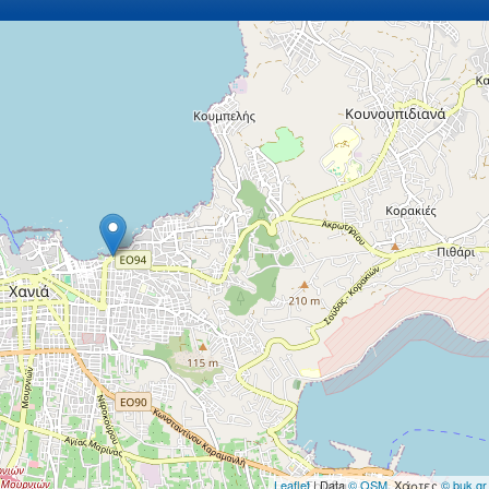
Leaflet
| Data
© OSM
, Χάρτες
© buk.gr