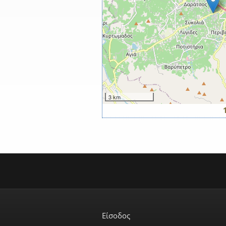
3 km
Σελίδες
Είσοδος