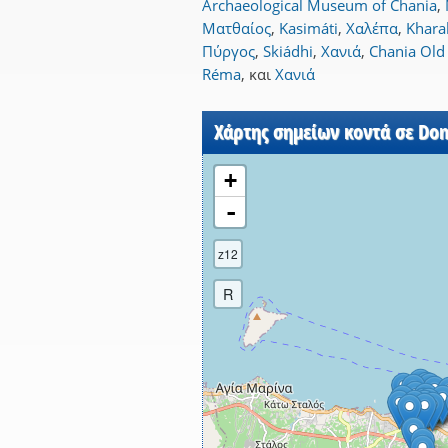
Archaeological Museum of Chania
,
Ματθαίος
,
Kasimáti
,
Χαλέπα
,
Khara
Πύργος
,
Skiádhi
,
Χανιά
,
Chania Old
Réma
,
και
Χανιά
Χάρτης σημείων κοντά σε Do
+
-
z12
R