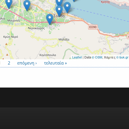
Leaflet
| Data
© OSM
, Χάρτες
© buk.gr
1
2
επόμενη ›
τελευταία »