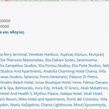
00000
00000
 και οδηγίες.
a ferry terminal
,
Venetian Harbour
,
Λιμένας Χανίων
,
Κεντρική
Elia Therissos Maisonettes
,
Elia Daliani Suites
,
Serenissima
Elia Zampeliou Studios
,
Elia Portou Studios
,
Elia Potie Studios
,
Nel
i Studios And Apartments
,
Anatolia Charming Hotel Chania
,
Villa
ranas Studios
,
Splanzia
,
Porto Veneziano
,
Palazzo Di Pietro
,
Klinakis Beach Hotel
,
Ionas Boutique Hotel
,
Irene
,
Fatma
,
Danaos
el & Spa
,
Belmondo
,
Avra City
,
Arkadi
,
El Greco
,
Akali Melathron
,
 Hotel And Health S
,
Mythos Palace
,
Halepa Hotel
,
Akali Hotel
,
ach Resort
,
Mike Hotel and Apartments
,
Porto del Colombo
,
Villa
ydon
,
Νησίς Λαζαρέττα
,
Chania Lighthouse
,
Μονή Χρυσοπηγής
,