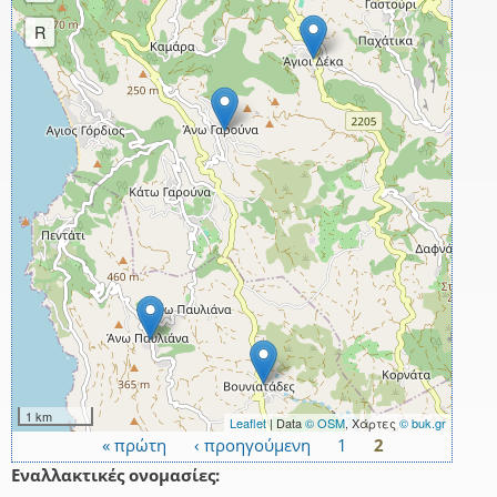
R
1 km
Leaflet
| Data
© OSM
, Χάρτες
© buk.gr
« πρώτη
‹ προηγούμενη
1
2
Σελίδες
Εναλλακτικές ονομασίες: