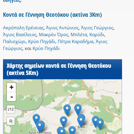
οδηγίες.
Κοντά σε Γέννηση Θεοτόκου (ακτίνα 3Km)
Ακρόπολη Ερένειας
,
Άγιος Αντώνιος
,
Άγιος Γεώργιος
,
Άγιος Βασίλειος
,
Μακρόν Όρος
,
Μπλέτα
,
Καρύδι
,
Παλιοχώρι
,
Κρύο Πηγάδι
,
Πέτρα Καραδήμα
,
Άγιος
Γεώργιος
,
και
Κρύο Πηγάδι
Χάρτης σημείων κοντά σε Γέννηση Θεοτόκου
(ακτίνα 5Km)
+
-
z12
R