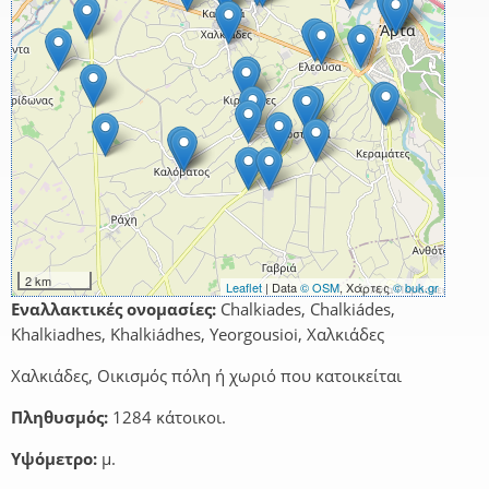
2 km
Leaflet
| Data
© OSM
, Χάρτες
© buk.gr
Εναλλακτικές ονομασίες:
Chalkiades, Chalkiádes,
Khalkiadhes, Khalkiádhes, Yeorgousioi, Χαλκιάδες
Χαλκιάδες, Οικισμός πόλη ή χωριό που κατοικείται
Πληθυσμός:
1284 κάτοικοι.
Υψόμετρο:
μ.