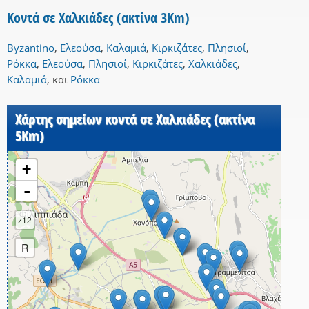
Κοντά σε Χαλκιάδες (ακτίνα 3Km)
Byzantino
,
Ελεούσα
,
Καλαμιά
,
Κιρκιζάτες
,
Πλησιοί
,
Ρόκκα
,
Ελεούσα
,
Πλησιοί
,
Κιρκιζάτες
,
Χαλκιάδες
,
Καλαμιά
,
και
Ρόκκα
Χάρτης σημείων κοντά σε Χαλκιάδες (ακτίνα
5Km)
+
-
z12
R