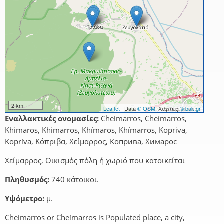
2 km
Leaflet
| Data
© OSM
, Χάρτες
© buk.gr
Εναλλακτικές ονομασίες:
Cheimarros, Cheímarros,
Khimaros, Khimarros, Khímaros, Khímarros, Kopriva,
Kopríva, Κόπριβα, Χείμαρρος, Коприва, Химарос
Χείμαρρος, Οικισμός πόλη ή χωριό που κατοικείται
Πληθυσμός:
740 κάτοικοι.
Υψόμετρο:
μ.
Cheimarros or Cheímarros is Populated place, a city,