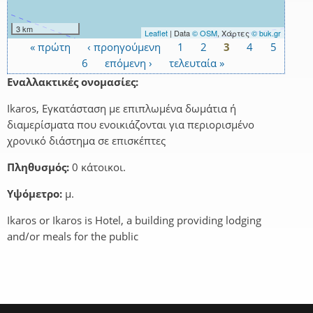
3 km
Leaflet
| Data
© OSM
, Χάρτες
© buk.gr
« πρώτη
‹ προηγούμενη
1
2
3
4
5
Σελίδες
6
επόμενη ›
τελευταία »
Εναλλακτικές ονομασίες:
Ikaros, Εγκατάσταση με επιπλωμένα δωμάτια ή
διαμερίσματα που ενοικιάζονται για περιορισμένο
χρονικό διάστημα σε επισκέπτες
Πληθυσμός:
0 κάτοικοι.
Υψόμετρο:
μ.
Ikaros or Ikaros is Hotel, a building providing lodging
and/or meals for the public