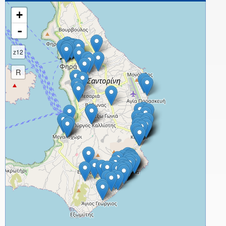
+
-
z12
R