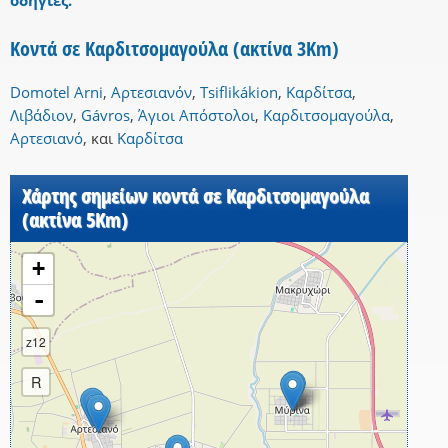
οδηγίες.
Κοντά σε Καρδιτσομαγούλα (ακτίνα 3Km)
Domotel Arni
,
Αρτεσιανόν
,
Tsiflikákion
,
Καρδίτσα
,
Λιβάδιον
,
Gávros
,
Άγιοι Απόστολοι
,
Καρδιτσομαγούλα
,
Αρτεσιανό
,
και
Καρδίτσα
Χάρτης σημείων κοντά σε Καρδιτσομαγούλα
(ακτίνα 5Km)
+
-
z12
R