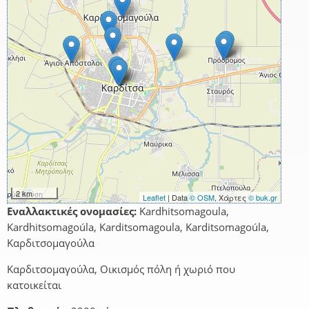
2 km
Leaflet
| Data
© OSM
, Χάρτες
© buk.gr
Εναλλακτικές ονομασίες:
Kardhitsomagoula,
Kardhitsomagoúla, Karditsomagoula, Karditsomagoúla,
Καρδιτσομαγούλα
Καρδιτσομαγούλα, Οικισμός πόλη ή χωριό που
κατοικείται