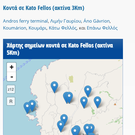
Κοντά σε Kato Fellos (ακτίνα 3Km)
Andros ferry terminal
,
Λιμήν Γαυρίου
,
Áno Gávrion
,
Koumárion
,
Κουμάρι
,
Κάτω Φελλός
,
και
Επάνω Φελλός
Χάρτης σημείων κοντά σε Kato Fellos (ακτίνα
5Km)
+
-
z12
R