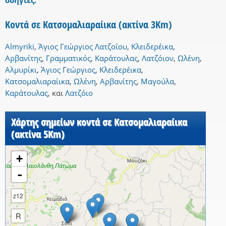
οδηγίες.
Κοντά σε Κατσομαλιαραίικα (ακτίνα 3Km)
Almyriki
,
Άγιος Γεώργιος Λατζοΐου
,
Κλειδερέικα
,
Αρβανίτης
,
Γραμματικός
,
Καράτουλας
,
Λατζόιον
,
Ωλένη
,
Αλμυρίκι
,
Άγιος Γεώργιος
,
Κλειδερέικα
,
Κατσομαλιαραίικα
,
Ωλένη
,
Αρβανίτης
,
Μαγούλα
,
Καράτουλας
,
και
Λατζόιο
Χάρτης σημείων κοντά σε Κατσομαλιαραίικα
(ακτίνα 5Km)
+
-
z12
R