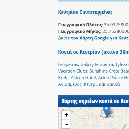
Κεντρίον Συντεταγμένες
Γεωγραφικό Πλάτος:
35.0325800
Γεωγραφικό Μήκος:
25.7528000
Δείτε τον Χάρτη Google για Κεντ
Κοντά σε Κεντρίον (ακτίνα 3K
Ierápetras
,
Galaxy Ierapetra
,
Tyliss
Vacation Clubs: Sunshine Crete Bea
Kreta
,
Astron Hotel
,
Arion Palace Ho
Αγιασμένος
,
Κεντρί
,
και
Βαϊνιά
Χάρτης σημείων κοντά σε Κεν
+
-