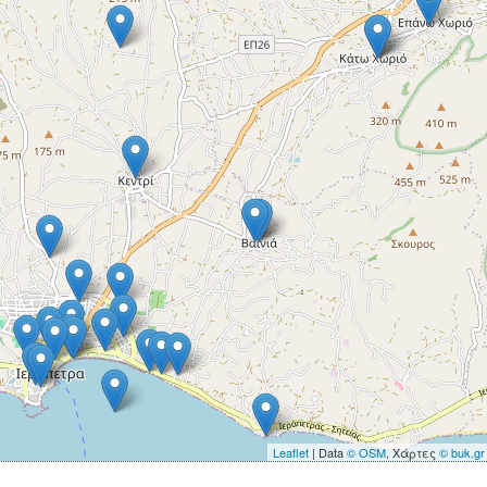
Leaflet
| Data
© OSM
, Χάρτες
© buk.gr