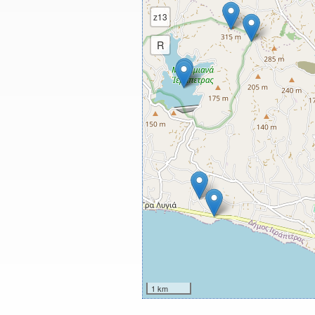
z13
R
1 km