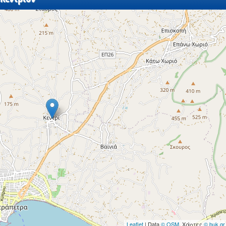
Leaflet
| Data
© OSM
, Χάρτες
© buk.gr