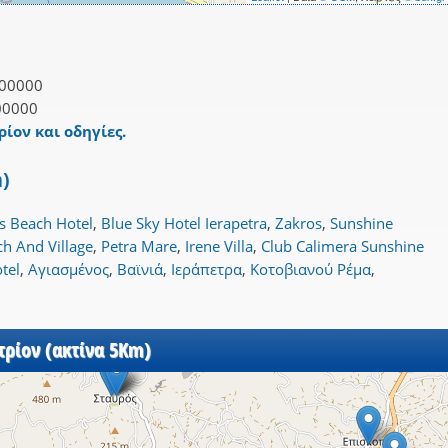
00000
00000
ρίον και οδηγίες.
m)
os Beach Hotel
,
Blue Sky Hotel Ierapetra
,
Zakros
,
Sunshine
ch And Village
,
Petra Mare
,
Irene Villa
,
Club Calimera Sunshine
tel
,
Αγιασμένος
,
Βαϊνιά
,
Ιεράπετρα
,
Κοτοβιανού Ρέμα
,
τρίον (ακτίνα 5Km)