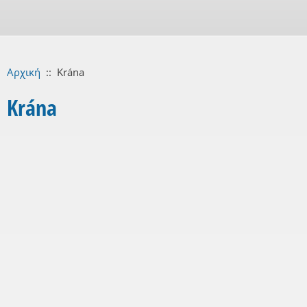
Αρχική
::
Krána
Krána