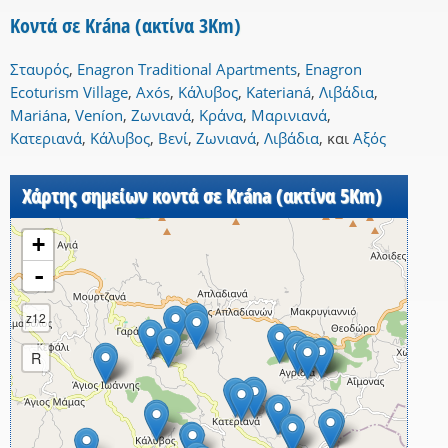
Κοντά σε Krána (ακτίνα 3Km)
Σταυρός
,
Enagron Traditional Apartments
,
Enagron
Ecoturism Village
,
Axós
,
Κάλυβος
,
Katerianá
,
Λιβάδια
,
Mariána
,
Veníon
,
Ζωνιανά
,
Κράνα
,
Μαρινιανά
,
Κατεριανά
,
Κάλυβος
,
Βενί
,
Ζωνιανά
,
Λιβάδια
,
και
Αξός
Χάρτης σημείων κοντά σε Krána (ακτίνα 5Km)
+
-
z12
R