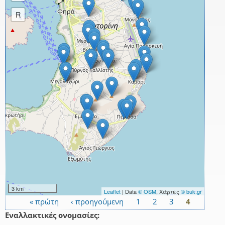
R
3 km
Leaflet
| Data
© OSM
, Χάρτες
© buk.gr
« πρώτη
‹ προηγούμενη
1
2
3
4
Σελίδες
Εναλλακτικές ονομασίες: