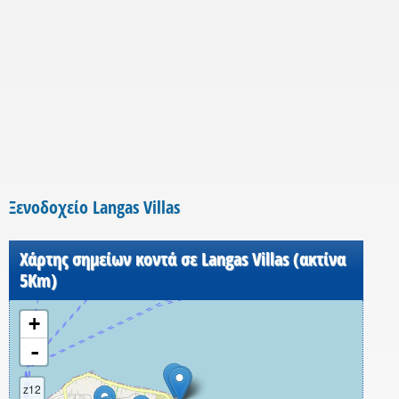
Ξενοδοχείο Langas Villas
Χάρτης σημείων κοντά σε Langas Villas (ακτίνα
5Km)
+
-
z12