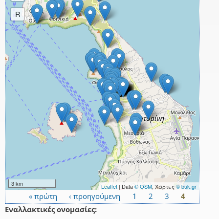
R
3 km
Leaflet
| Data
© OSM
, Χάρτες
© buk.gr
« πρώτη
‹ προηγούμενη
1
2
3
4
Σελίδες
Εναλλακτικές ονομασίες: