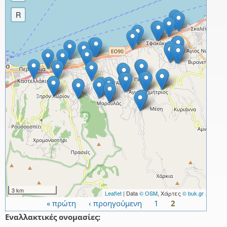
R
3 km
Leaflet
| Data
© OSM
, Χάρτες
© buk.gr
« πρώτη
‹ προηγούμενη
1
2
Σελίδες
Εναλλακτικές ονομασίες: