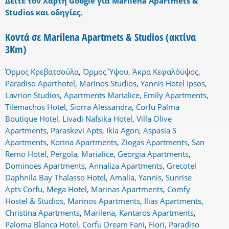
Δείτε τον Χάρτη Google για Marilena Apartmets &
Studios και οδηγίες.
Κοντά σε Marilena Apartmets & Studios (ακτίνα
3Km)
Όρμος Κρεβατσούλα
,
Όρμος Ύψου
,
Άκρα Κεφαλόϋψος
,
Paradiso Aparthotel
,
Marinos Studios
,
Yannis Hotel Ipsos
,
Lavrion Studios
,
Apartments Marialice
,
Emily Apartments
,
Tilemachos Hotel
,
Siorra Alessandra
,
Corfu Palma
Boutique Hotel
,
Livadi Nafsika Hotel
,
Villa Olive
Apartments
,
Paraskevi Apts
,
Ikia Agon
,
Aspasia S
Apartments
,
Korina Apartments
,
Ziogas Apartments
,
San
Remo Hotel
,
Pergola
,
Marialice
,
Georgia Apartments
,
Dominoes Apartments
,
Annaliza Apartments
,
Grecotel
Daphnila Bay Thalasso Hotel
,
Amalia
,
Yannis
,
Sunrise
Apts Corfu
,
Mega Hotel
,
Marinas Apartments
,
Comfy
Hostel & Studios
,
Marinos Apartments
,
Ilias Apartments
,
Christina Apartments
,
Marilena
,
Kantaros Apartments
,
Paloma Blanca Hotel
,
Corfu Dream Fani
,
Fiori
,
Paradiso