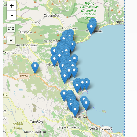
+
-
z12
R