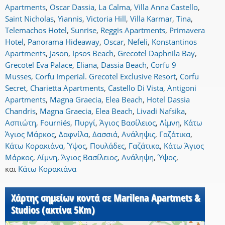
Apartments
,
Oscar Dassia
,
La Calma
,
Villa Anna Castello
,
Saint Nicholas
,
Yiannis
,
Victoria Hill
,
Villa Karmar
,
Tina
,
Telemachos Hotel
,
Sunrise
,
Reggis Apartments
,
Primavera
Hotel
,
Panorama Hideaway
,
Oscar
,
Nefeli
,
Konstantinos
Apartments
,
Jason
,
Ipsos Beach
,
Grecotel Daphnila Bay
,
Grecotel Eva Palace
,
Eliana
,
Dassia Beach
,
Corfu 9
Musses
,
Corfu Imperial. Grecotel Exclusive Resort
,
Corfu
Secret
,
Charietta Apartments
,
Castello Di Vista
,
Antigoni
Apartments
,
Magna Graecia
,
Elea Beach
,
Hotel Dassia
Chandris
,
Magna Graecia
,
Elea Beach
,
Livadi Nafsika
,
Ασπιώτη
,
Fourniés
,
Πυργί
,
Άγιος Βασίλειος
,
Λίμνη
,
Κάτω
Άγιος Μάρκος
,
Δαφνίλα
,
Δασσιά
,
Ανάληψις
,
Γαζάτικα
,
Κάτω Κορακιάνα
,
Ύψος
,
Πουλάδες
,
Γαζάτικα
,
Κάτω Άγιος
Μάρκος
,
Λίμνη
,
Άγιος Βασίλειος
,
Ανάληψη
,
Ύψος
,
και
Κάτω Κορακιάνα
Χάρτης σημείων κοντά σε Marilena Apartmets &
Studios (ακτίνα 5Km)