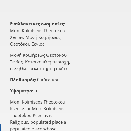
Εναλλακτικές ονομασίες:
Moni Koimiseos Theotokou
Xenias, Μονή Κοιμήσεως
Θεοτόκου Ξενίας
Μονή Κοιμήσεως Θεοτόκου
Ξενίας, Κατοικημένη περιοχή,
συνήθως μοναστήρι ή σκήτη
Πληθυσμός:
0 κάτοικοι.
Υψόμετρο:
μ.
Moni Koimiseos Theotokou
Ksenias or Moní Koimíseos
Theotókou Ksenías is
Religious, populated place a
populated place whose