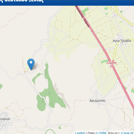
Leaflet
| Data
© OSM
, Χάρτες
© buk.gr