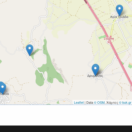
Leaflet
| Data
© OSM
, Χάρτες
© buk.gr