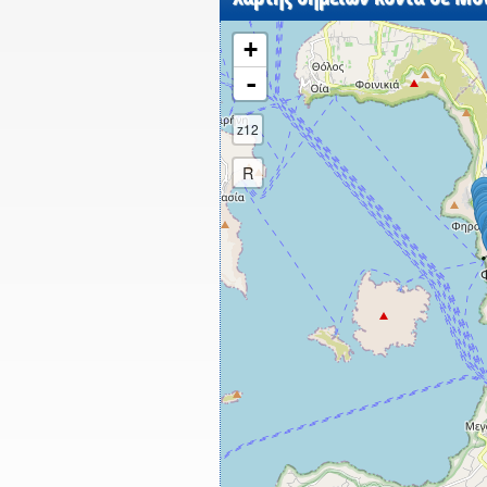
+
-
z12
R