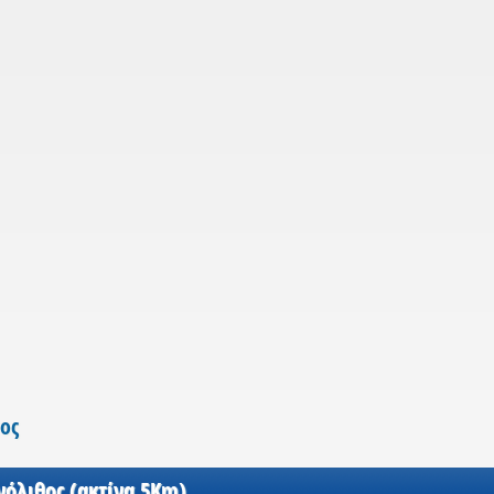
ος
νόλιθος (ακτίνα 5Km)