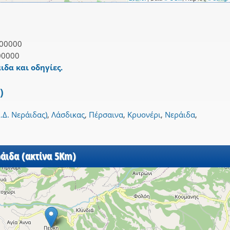
00000
00000
ιδα και οδηγίες.
)
.Δ. Νεράιδας)
,
Λάσδικας
,
Πέρσαινα
,
Κρυονέρι
,
Νεράιδα
,
ράιδα (ακτίνα 5Km)