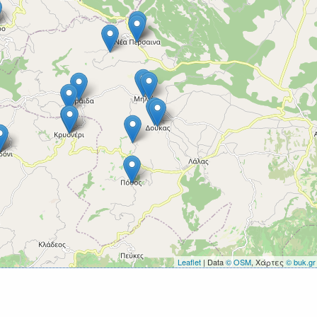
Leaflet
| Data
© OSM
, Χάρτες
© buk.gr