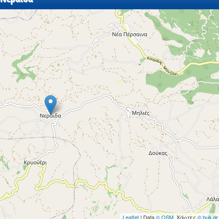
Leaflet
| Data
© OSM
, Χάρτες
© buk.gr