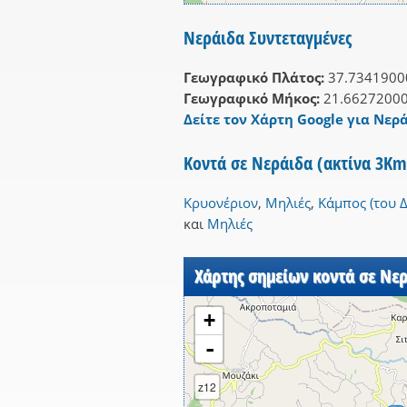
Νεράιδα Συντεταγμένες
Γεωγραφικό Πλάτος:
37.7341900
Γεωγραφικό Μήκος:
21.6627200
Δείτε τον Χάρτη Google για Νερά
Κοντά σε Νεράιδα (ακτίνα 3Km
Κρυονέριον
,
Μηλιές
,
Κάμπος (του Δ
και
Μηλιές
Χάρτης σημείων κοντά σε Νε
+
-
z12