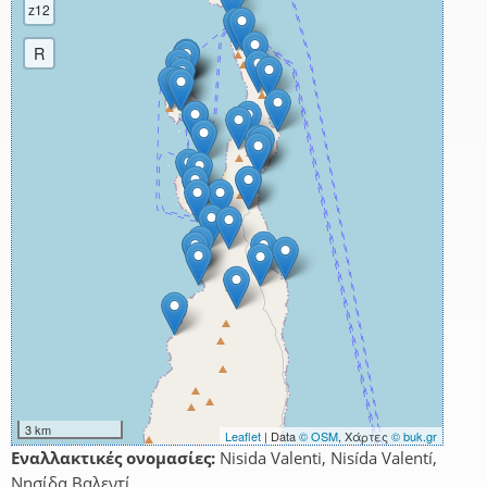
z12
R
3 km
Leaflet
| Data
© OSM
, Χάρτες
© buk.gr
Εναλλακτικές ονομασίες:
Nisida Valenti, Nisída Valentí,
Νησίδα Βαλεντί