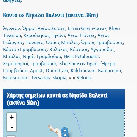
οδηγίες.
Κοντά σε Νησίδα Βαλεντί (ακτίνα 3Km)
Άγνειον
,
Όρμος Αγίου Σώστη
,
Limín Gramvoúsis
,
Khéri
Tiganíou
,
Χερσόνησος Τηγάνι
,
Άγιοι Πάντες
,
Άγιος
Γεώργιος
,
Παναγία
,
Όρμος Μπάλος
,
Όρμος Γραμβούσας
,
Κάστρο Γραμβούσας
,
Βόλακας
,
Κάστρος
,
Αγγάραθος
,
Μπάλος
,
Νησίς Γραμβούσα
,
Nisís Petaloúdha
,
Χερσόνησος Γραμβούσας
,
Khersónisos Tigáni
,
Ήμερη
Γραμβούσα
,
Apostí
,
Dhimitráki
,
Kokkinóvari
,
Kamarélou
,
Koutsounári
,
Tersanás
,
Skopiá
,
και
Velóna
Χάρτης σημείων κοντά σε Νησίδα Βαλεντί
(ακτίνα 5Km)
+
-