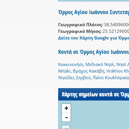
Όρμος Αγίου Ιωάννου Συντετα
Γεωγραφικό Πλάτος:
38.5409600
Γεωγραφικό Μήκος:
25.5212900
Δείτε τον Χάρτη Google για Όρμ
Κοντά σε Όρμος Αγίου Ιωάννου
Κοκκινονήσι
,
Μεδιακό Νησί
,
Νησί 
Mitáki
,
Βράχος Κακάβη
,
Vrákhos Kh
Νησίδες Ζερβού
,
Ífalos Koukhópata
Χάρτης σημείων κοντά σε Όρ
+
-