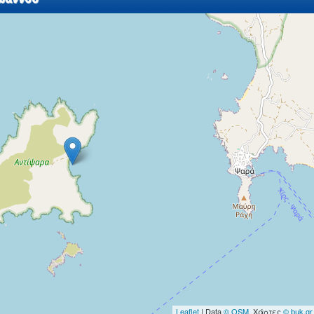
Leaflet
| Data
© OSM
, Χάρτες
© buk.gr