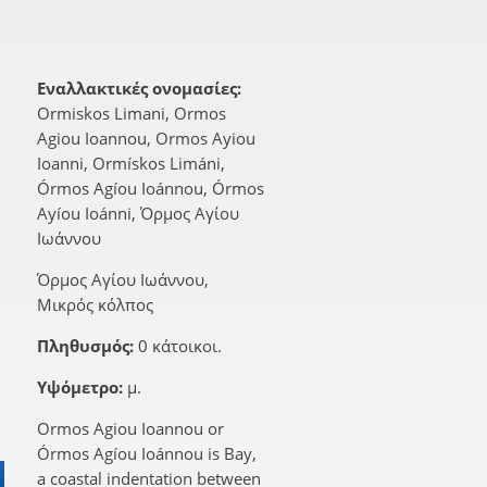
Εναλλακτικές ονομασίες:
Ormiskos Limani, Ormos
Agiou Ioannou, Ormos Ayiou
Ioanni, Ormískos Limáni,
Órmos Agíou Ioánnou, Órmos
Ayíou Ioánni, Όρμος Αγίου
Ιωάννου
Όρμος Αγίου Ιωάννου,
Μικρός κόλπος
Πληθυσμός:
0 κάτοικοι.
Υψόμετρο:
μ.
Ormos Agiou Ioannou or
Órmos Agíou Ioánnou is Bay,
a coastal indentation between