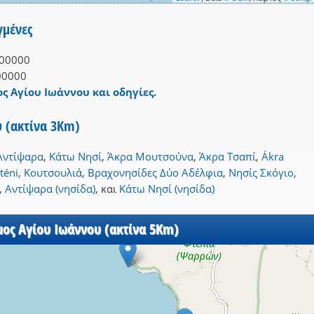
γμένες
00000
00000
ος Αγίου Ιωάννου και οδηγίες.
 (ακτίνα 3Km)
Αντίψαρα
,
Κάτω Νησί
,
Άκρα Μουτσούνα
,
Άκρα Τσαπί
,
Ákra
téni
,
Κουτσουλιά
,
Βραχονησίδες Δύο Αδέλφια
,
Νησίς Σκόγιο
,
,
Αντίψαρα (νησίδα)
,
και
Κάτω Νησί (νησίδα)
μος Αγίου Ιωάννου (ακτίνα 5Km)