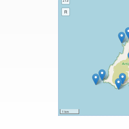
z13
R
1 km