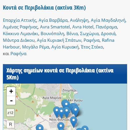
Κοντά σε Περιβολάκια (ακτίνα 3Km)
Επαρχία Αττικής
,
Αγία Βαρβάρα
,
Ανάληψη
,
Αγία Μαγδαληνή
,
Λιμένας Ραφήνας
,
Avra Smartotel
,
Avra Hotel
,
Πανόραμα
,
Κόκκινο Λιμανάκι
,
Βουνόπολη
,
Βένια
,
Σωχώρια
,
Δροσιά
,
Μάντρα Διάκου
,
Αγία Κυριακή Σπάτων
,
Ραφήνα
,
Rafina
Harbour
,
Μεγάλο Ρέμα
,
Αγία Κυριακή
,
Έτος Στέκο
,
και
Ραφήνα
Χάρτης σημείων κοντά σε Περιβολάκια (ακτίνα
5Km)
+
-
z12
R