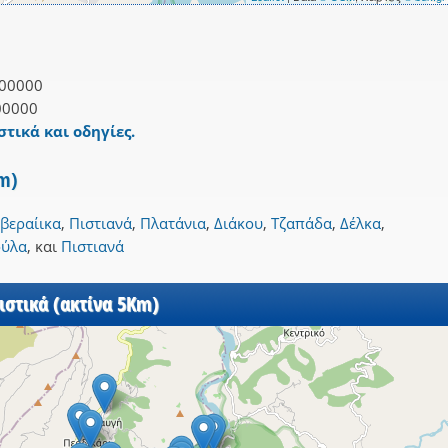
00000
00000
στικά και οδηγίες.
Km)
βεραίικα
,
Πιστιανά
,
Πλατάνια
,
Διάκου
,
Τζαπάδα
,
Δέλκα
,
ύλα
,
και
Πιστιανά
ιστικά (ακτίνα 5Km)