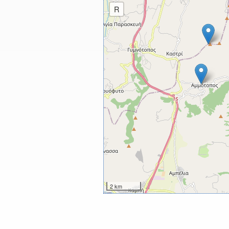
R
2 km