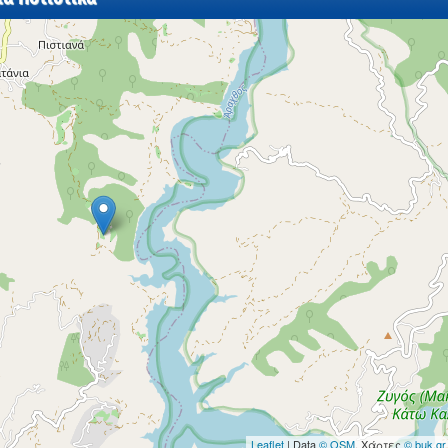
Leaflet
| Data
© OSM
, Χάρτες
© buk.gr