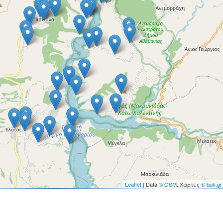
Leaflet
| Data
© OSM
, Χάρτες
© buk.gr