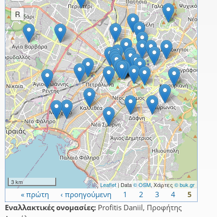
R
3 km
Leaflet
| Data
© OSM
, Χάρτες
© buk.gr
« πρώτη
‹ προηγούμενη
1
2
3
4
5
Σελίδες
Εναλλακτικές ονομασίες:
Profitis Daniil, Προφήτης