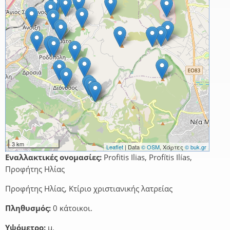
3 km
Leaflet
| Data
© OSM
, Χάρτες
© buk.gr
Εναλλακτικές ονομασίες:
Profitis Ilias, Profítis Ilías,
Προφήτης Ηλίας
Προφήτης Ηλίας, Κτίριο χριστιανικής λατρείας
Πληθυσμός:
0 κάτοικοι.
Υψόμετρο:
μ.