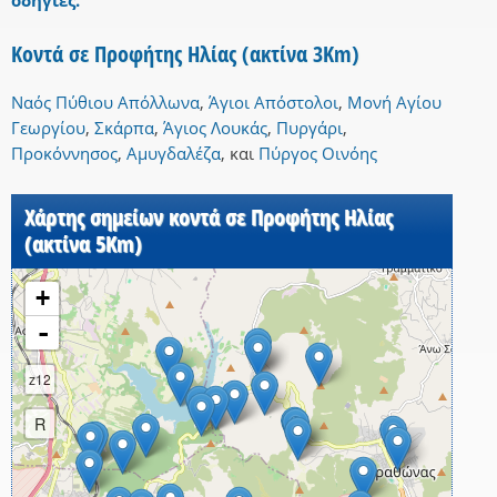
οδηγίες.
Κοντά σε Προφήτης Ηλίας (ακτίνα 3Km)
Ναός Πύθιου Απόλλωνα
,
Άγιοι Απόστολοι
,
Μονή Αγίου
Γεωργίου
,
Σκάρπα
,
Άγιος Λουκάς
,
Πυργάρι
,
Προκόννησος
,
Αμυγδαλέζα
,
και
Πύργος Οινόης
Χάρτης σημείων κοντά σε Προφήτης Ηλίας
(ακτίνα 5Km)
+
-
z12
R