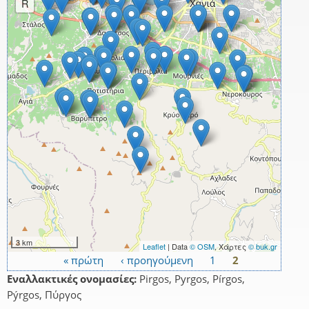
R
3 km
Leaflet
| Data
© OSM
, Χάρτες
© buk.gr
« πρώτη
‹ προηγούμενη
1
2
Σελίδες
Εναλλακτικές ονομασίες:
Pirgos, Pyrgos, Pírgos,
Pýrgos, Πύργος