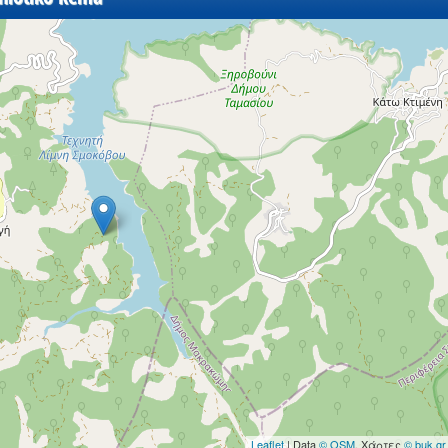
Leaflet
| Data
© OSM
, Χάρτες
© buk.gr