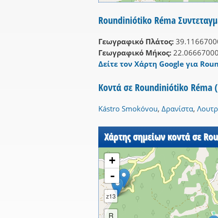
Roundiniótiko Réma Συντεταγμ
Γεωγραφικό Πλάτος:
39.1166700
Γεωγραφικό Μήκος:
22.0666700
Δείτε τον Χάρτη Google για Roun
Κοντά σε Roundiniótiko Réma 
Kástro Smokóvou
,
Δρανίστα
,
Λουτ
Χάρτης σημείων κοντά σε Rou
+
-
z13
R