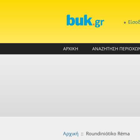
Παράκαμψη προς το κυρίως περιεχόμενο
Είσο
ΑΡΧΙΚΗ
ΑΝΑΖΗΤΗΣΗ ΠΕΡΙΟΧΩ
Αρχική
::
Roundiniótiko Réma