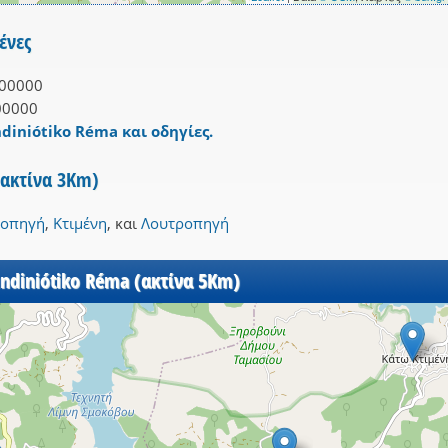
ένες
00000
00000
diniótiko Réma και οδηγίες.
(ακτίνα 3Km)
ροπηγή
,
Κτιμένη
,
και
Λουτροπηγή
ndiniótiko Réma (ακτίνα 5Km)