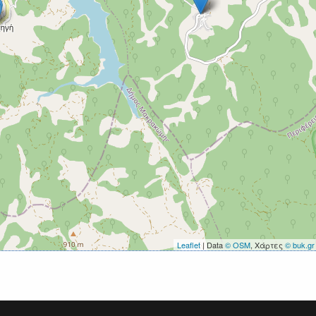
Leaflet
| Data
© OSM
, Χάρτες
© buk.gr