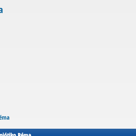
a
Réma
niótiko Réma