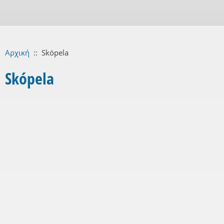
Αρχική
::
Skópela
Skópela