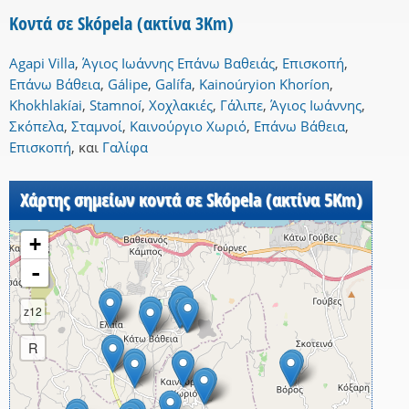
Κοντά σε Skópela (ακτίνα 3Km)
Agapi Villa
,
Άγιος Ιωάννης Επάνω Βαθειάς
,
Επισκοπή
,
Επάνω Βάθεια
,
Gálipe
,
Galífa
,
Kainoúryion Khoríon
,
Khokhlakíai
,
Stamnoí
,
Χοχλακιές
,
Γάλιπε
,
Άγιος Ιωάννης
,
Σκόπελα
,
Σταμνοί
,
Καινούργιο Χωριό
,
Επάνω Βάθεια
,
Επισκοπή
,
και
Γαλίφα
Χάρτης σημείων κοντά σε Skópela (ακτίνα 5Km)
+
-
z12
R